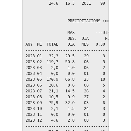
          24,6   16,3   20,1    99    14    4
                  PRECIPITACIONS (mm)

                  MAX         ---DIES DE PLUJA
                  OBS.  DIA       PER DAMUNT

ANY  ME  TOTAL    DIA   MES   0.30   3.00  30.
----------------------------------------------
2023 01   32,3   29,5    29      3      1     
2023 02  119,7   50,8    06      5      4     
2023 03    2,0    1,0    06      2      0     
2023 04    0,0    0,0    01      0      0     
2023 05  170,9   66,8    23     10      9     
2023 06   20,6    8,6    08      5      3     
2023 07   21,1   14,5    26      4      2     
2023 08   10,5    9,9    27      2      1     
2023 09   75,9   32,0    03      6      5     
2023 10    2,1    1,5    24      3      0     
2023 11    0,0    0,0    01      0      0     
2023 12    4,6    2,8    08      3      0     
----------------------------------------------