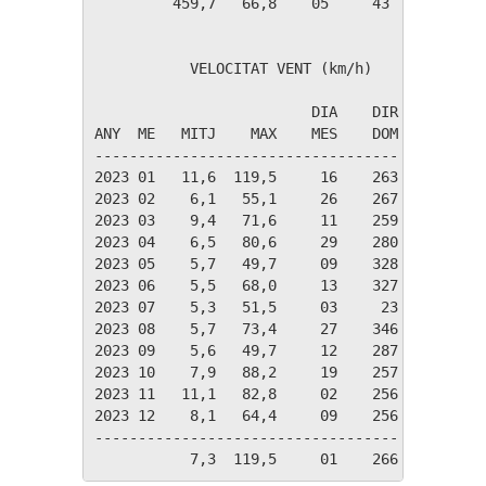
         459,7   66,8    05     43     25     
           VELOCITAT VENT (km/h)

                         DIA    DIR

ANY  ME   MITJ    MAX    MES    DOM

-----------------------------------

2023 01   11,6  119,5     16    263 O

2023 02    6,1   55,1     26    267 O

2023 03    9,4   71,6     11    259 O

2023 04    6,5   80,6     29    280 O

2023 05    5,7   49,7     09    328 NNO

2023 06    5,5   68,0     13    327 NNO

2023 07    5,3   51,5     03     23 NNE

2023 08    5,7   73,4     27    346 NNO

2023 09    5,6   49,7     12    287 ONO

2023 10    7,9   88,2     19    257 OSO

2023 11   11,1   82,8     02    256 OSO

2023 12    8,1   64,4     09    256 OSO

-----------------------------------
