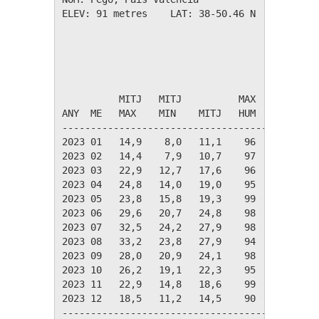
ELEV: 91 metres    LAT: 38-50.46 N    LONG: 0
                                       TEMPER
                                             
          MITJ   MITJ          MAX   MIN     
ANY  ME   MAX    MIN    MITJ   HUM   HUM     
---------------------------------------------
2023 01   14,9    8,0   11,1    96    22    2
2023 02   14,4    7,9   10,7    97    21    2
2023 03   22,9   12,7   17,6    96    14    3
2023 04   24,8   14,0   19,0    95    15    3
2023 05   23,8   15,8   19,3    99    23    3
2023 06   29,6   20,7   24,8    98    25    3
2023 07   32,5   24,2   27,9    98    18    3
2023 08   33,2   23,8   27,9    94    23    4
2023 09   28,0   20,9   24,1    98    31    3
2023 10   26,2   19,1   22,3    95    33    3
2023 11   22,9   14,8   18,6    99    22    3
2023 12   18,5   11,2   14,5    90    31    2
---------------------------------------------