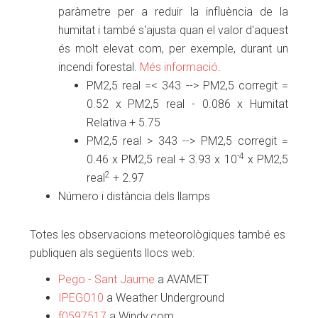
paràmetre per a reduir la influència de la
humitat i també s'ajusta quan el valor d'aquest
és molt elevat com, per exemple, durant un
incendi forestal.
Més informació
.
PM2,5 real =< 343 --> PM2,5 corregit =
0.52 x PM2,5 real - 0.086 x Humitat
Relativa + 5.75
PM2,5 real > 343 --> PM2,5 corregit =
-4
0.46 x PM2,5 real + 3.93 x 10
x PM2,5
2
real
+ 2.97
Número i distància dels llamps
Totes les observacions meteorològiques també es
publiquen als següents llocs web:
Pego - Sant Jaume
a AVAMET
IPEGO10
a Weather Underground
f0597517
a Windy.com