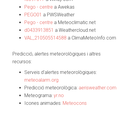
Pego - centre
a Awekas
PEGO01
a PWSWeather
Pego - centre
a Meteoclimatic.net
d0433913851
a Weathercloud.net
VAL_210505514588
a ClimaMeteoInfo.com
Predicció, alertes meteorològiques i altres
recursos:
Serveis d'alertes meteorològiques:
meteoalarm.org
Predicció meteorològica:
aerisweather.com
Meteograma:
yr.no
Icones animades:
Meteocons