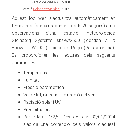
Versió de WeeWX:
5.4.0
Versió
Belchertown skin
1.3.1
Aquest lloc web s’actualitza automàticament en
temps real (aproximadament cada 20 segons) amb
observacions d’una estació meteorològica
Steinberg Systems sbs-ws-600 (idèntica a la
Ecowitt GW1001) ubicada a Pego (País Valencià).
Es proporcionen les lectures dels següents
paràmetres:
Temperatura
Humitat
Pressió baromètrica
Velocitat, ràfegues i direcció del vent
Radiació solar i UV
Precipitacions
Partícules PM2,5. Des del dia 30/01/2024
s'aplica una correcció dels valors d'aquest