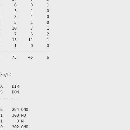
      6      3      1

      3      1      0

      3      1      0

      3      1      0

     10      7      1

      7      6      2

     13     11      1

      1      0      0

---------------------

     73     45      6

km/h)

A    DIR

S    DOM

--------

8    284 ONO

1    308 NO

1      3 N

0    302 ONO
