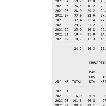
2021 04   19,2   12,0   15,
2021 05   26,4   16,2   20,
2021 06   28,9   20,2   24,
2021 07   33,9   22,6   27,
2021 08   32,4   23,4   27,
2021 09   29,2   21,2   24,
2021 10   25,0   16,8   20,
2021 11   18,4   11,8   14,
2021 12   18,7   12,3   15,
---------------------------
          24,5   16,3   19,
                  PRECIPITA
                  MAX      
                  OBS.  DIA
ANY  ME  TOTAL    DIA   MES
---------------------------
2021 01

2021 02    6,9    5,4    23
2021 03  101,8   46,8    07
2021 04   99,6   22,1    26