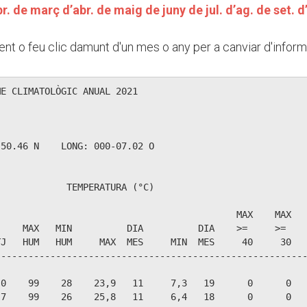
r.
de març
d’abr.
de maig
de juny
de jul.
d’ag.
de set.
d
nt o feu clic damunt d'un mes o any per a canviar d'inform
E CLIMATOLÒGIC ANUAL 2021

               

50.46 N    LONG: 000-07.02 O

            TEMPERATURA (°C)

                                           MAX    MAX   
    MAX   MIN          DIA          DIA    >=     >=    
J   HUM   HUM     MAX  MES     MIN  MES     40     30   
--------------------------------------------------------
0    99    28    23,9   11     7,3   19      0      0   
7    99    26    25,8   11     6,4   18      0      0   