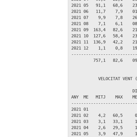
2021 05   91,1   68,6    23
2021 06   11,7    7,9    01
2021 07    9,9    7,8    26
2021 08    7,1    6,1    08
2021 09  163,4   82,6    21
2021 10  127,6   58,4    23
2021 11  136,9   42,2    21
2021 12    1,1    0,8    19
---------------------------
         757,1   82,6    09
           VELOCITAT VENT (
                         DI
ANY  ME   MITJ    MAX    ME
---------------------------
2021 01

2021 02    4,2   60,5     0
2021 03    3,1   33,1     1
2021 04    2,6   29,5     1
2021 05    3,9   47,9     1