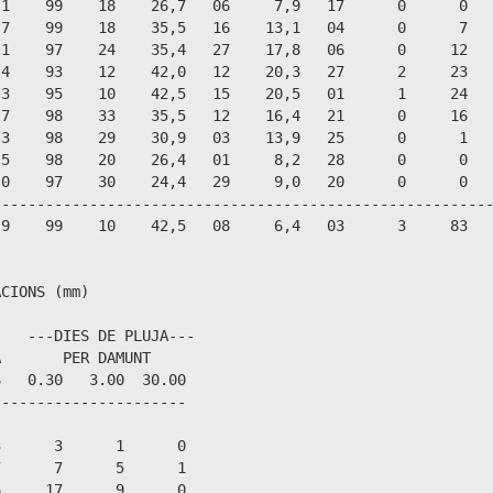
1    99    18    26,7   06     7,9   17      0      0   
7    99    18    35,5   16    13,1   04      0      7   
1    97    24    35,4   27    17,8   06      0     12   
4    93    12    42,0   12    20,3   27      2     23   
3    95    10    42,5   15    20,5   01      1     24   
7    98    33    35,5   12    16,4   21      0     16   
3    98    29    30,9   03    13,9   25      0      1   
5    98    20    26,4   01     8,2   28      0      0   
0    97    30    24,4   29     9,0   20      0      0   
--------------------------------------------------------
9    99    10    42,5   08     6,4   03      3     83   
CIONS (mm)

   ---DIES DE PLUJA---

       PER DAMUNT

   0.30   3.00  30.00

---------------------

      3      1      0

      7      5      1

     17      9      0
