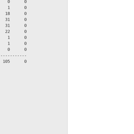
   0      0

   1      0

  18      0

  31      0

  31      0

  22      0

   1      0

   1      0

   0      0

-----------

 105      0
