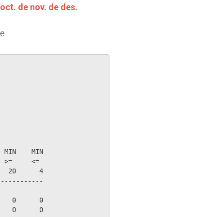
’oct.
de nov.
de des.
e.
 MIN    MIN

 >=     <=

  20      4

-----------

   0      0

   0      0
