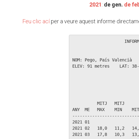
2021
:
de gen.
de feb
Feu clic ací
per a veure aquest informe directame
                     INFORM
NOM: Pego, País Valencià   
ELEV: 91 metres    LAT: 38-
                           
                           
          MITJ   MITJ      
ANY  ME   MAX    MIN    MIT
---------------------------
2021 01

2021 02   18,0   11,2   14,
2021 03   17,8   10,3   13,