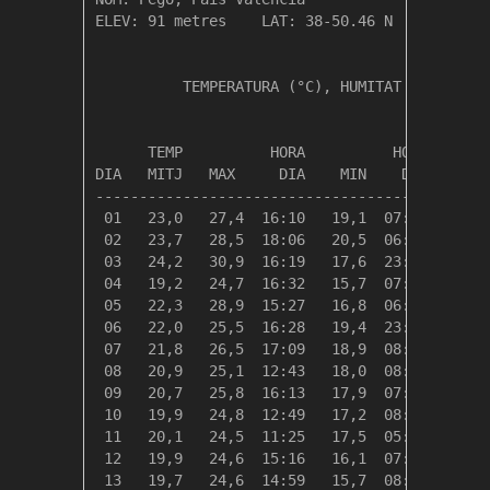
ELEV: 91 metres    LAT: 38-50.46 N    LONG: 0
          TEMPERATURA (°C), HUMITAT (%), PLUJ
                                             
      TEMP          HORA          HORA   MAX 
DIA   MITJ   MAX     DIA    MIN    DIA   HUM 
---------------------------------------------
 01   23,0   27,4  16:10   19,1  07:16    86 
 02   23,7   28,5  18:06   20,5  06:46    89 
 03   24,2   30,9  16:19   17,6  23:50    81 
 04   19,2   24,7  16:32   15,7  07:43    94 
 05   22,3   28,9  15:27   16,8  06:18    54 
 06   22,0   25,5  16:28   19,4  23:28    76 
 07   21,8   26,5  17:09   18,9  08:25    79 
 08   20,9   25,1  12:43   18,0  08:04    85 
 09   20,7   25,8  16:13   17,9  07:25    84 
 10   19,9   24,8  12:49   17,2  08:34    87 
 11   20,1   24,5  11:25   17,5  05:48    89 
 12   19,9   24,6  15:16   16,1  07:59    85 
 13   19,7   24,6  14:59   15,7  08:26    81 