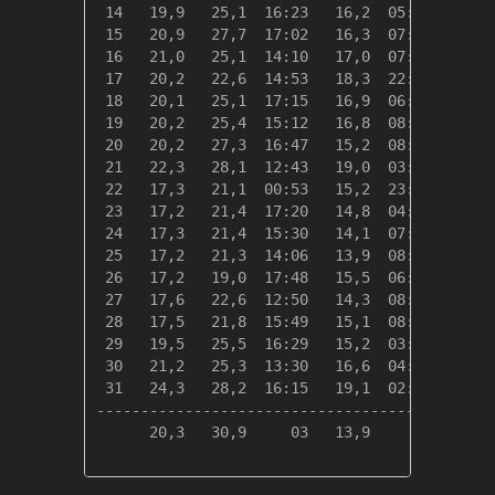
 14   19,9   25,1  16:23   16,2  05:59    85 
 15   20,9   27,7  17:02   16,3  07:01    80 
 16   21,0   25,1  14:10   17,0  07:41    82 
 17   20,2   22,6  14:53   18,3  22:55    87 
 18   20,1   25,1  17:15   16,9  06:50    84 
 19   20,2   25,4  15:12   16,8  08:47    87 
 20   20,2   27,3  16:47   15,2  08:26    69 
 21   22,3   28,1  12:43   19,0  03:41    78 
 22   17,3   21,1  00:53   15,2  23:59    97 
 23   17,2   21,4  17:20   14,8  04:53    98 
 24   17,3   21,4  15:30   14,1  07:52    87 
 25   17,2   21,3  14:06   13,9  08:36    90 
 26   17,2   19,0  17:48   15,5  06:15    95 
 27   17,6   22,6  12:50   14,3  08:16    92 
 28   17,5   21,8  15:49   15,1  08:07    84 
 29   19,5   25,5  16:29   15,2  03:35    78 
 30   21,2   25,3  13:30   16,6  04:03    91 
 31   24,3   28,2  16:15   19,1  02:59    94 
---------------------------------------------
      20,3   30,9     03   13,9     25    98 