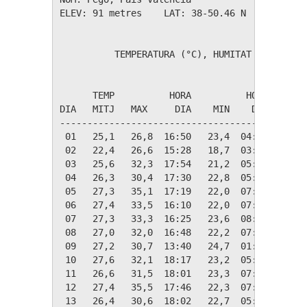
ELEV: 91 metres    LAT: 38-50.46 N    LONG: 0
          TEMPERATURA (°C), HUMITAT (%), PLUJ
                                             
      TEMP          HORA          HORA   MAX 
DIA   MITJ   MAX     DIA    MIN    DIA   HUM 
---------------------------------------------
 01   25,1   26,8  16:50   23,4  04:29    92 
 02   22,4   26,6  15:28   18,7  03:25    98 
 03   25,6   32,3  17:54   21,2  05:18    89 
 04   26,3   30,4  17:30   22,8  05:19    88 
 05   27,3   35,1  17:19   22,0  07:21    88 
 06   27,4   33,5  16:10   22,0  07:52    79 
 07   27,3   33,3  16:25   23,6  08:25    84 
 08   27,0   32,0  16:48   22,2  07:07    83 
 09   27,2   30,7  13:40   24,7  01:15    84 
 10   27,6   32,1  18:17   23,2  05:22    79 
 11   26,6   31,5  18:01   23,3  07:32    88 
 12   27,4   35,5  17:46   22,3  07:42    81 
 13   26,4   30,6  18:02   22,7  05:55    82 