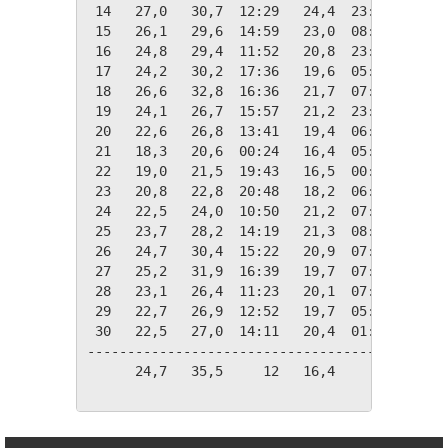
 14   27,0   30,7  12:29   24,4  23:32    79 
 15   26,1   29,6  14:59   23,0  08:36    85 
 16   24,8   29,4  11:52   20,8  23:50    90 
 17   24,2   30,2  17:36   19,6  05:39    90 
 18   26,6   32,8  16:36   21,7  07:56    74 
 19   24,1   26,7  15:57   21,2  23:43    83 
 20   22,6   26,8  13:41   19,4  06:02    81 
 21   18,3   20,6  00:24   16,4  05:51    98 
 22   19,0   21,5  19:43   16,5  00:03    97 
 23   20,8   22,8  20:48   18,2  06:37    97 
 24   22,5   24,0  10:50   21,2  07:37    98 
 25   23,7   28,2  14:19   21,3  08:14    98 
 26   24,7   30,4  15:22   20,9  07:23    84 
 27   25,2   31,9  16:39   19,7  07:20    68 
 28   23,1   26,4  11:23   20,1  07:41    86 
 29   22,7   26,9  12:52   19,7  05:44    88 
 30   22,5   27,0  14:11   20,4  01:19    91 
---------------------------------------------
      24,7   35,5     12   16,4     21    98 