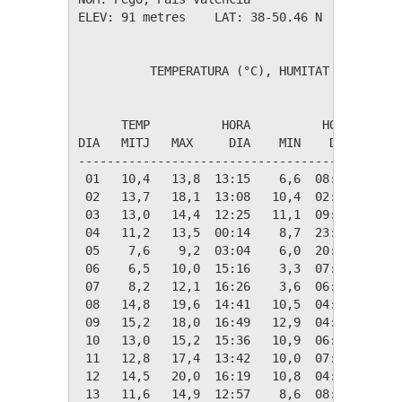
ELEV: 91 metres    LAT: 38-50.46 N    LONG: 0
          TEMPERATURA (°C), HUMITAT (%), PLUJ
                                             
      TEMP          HORA          HORA   MAX 
DIA   MITJ   MAX     DIA    MIN    DIA   HUM 
---------------------------------------------
 01   10,4   13,8  13:15    6,6  08:29    81 
 02   13,7   18,1  13:08   10,4  02:49    73 
 03   13,0   14,4  12:25   11,1  09:01    93 
 04   11,2   13,5  00:14    8,7  23:39    96 
 05    7,6    9,2  03:04    6,0  20:21    96 
 06    6,5   10,0  15:16    3,3  07:53    88 
 07    8,2   12,1  16:26    3,6  06:20    57 
 08   14,8   19,6  14:41   10,5  04:51    54 
 09   15,2   18,0  16:49   12,9  04:45    59 
 10   13,0   15,2  15:36   10,9  06:49    51 
 11   12,8   17,4  13:42   10,0  07:52    56 
 12   14,5   20,0  16:19   10,8  04:06    63 
 13   11,6   14,9  12:57    8,6  08:17    88 