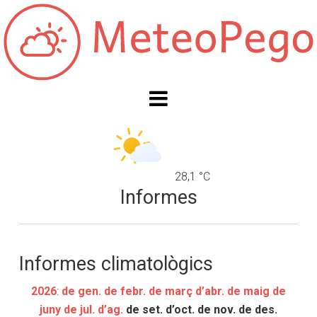
28,1 °C
Informes
Informes climatològics
2026
:
de gen.
de febr.
de març
d’abr.
de maig
de
juny
de jul.
d’ag.
de set.
d’oct.
de nov.
de des.