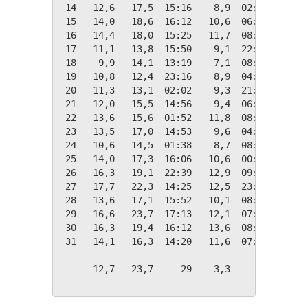
 14   12,6   17,5  15:16    8,9  02:41    85 
 15   14,0   18,6  16:12   10,6  06:11    65 
 16   14,4   18,0  15:25   11,7  08:49    86 
 17   11,1   13,8  15:50    9,1  22:09    93 
 18    9,9   14,1  13:19    7,1  08:47    85 
 19   10,8   12,4  23:16    8,9  04:29    88 
 20   11,3   13,1  02:02    9,3  21:54    90 
 21   12,0   15,5  14:56    9,4  06:58    89 
 22   13,6   15,6  01:52   11,8  08:21    68 
 23   13,5   17,0  14:53    9,6  04:14    77 
 24   10,6   14,5  01:38    8,7  08:28    71 
 25   14,0   17,3  16:06   10,6  00:58    53 
 26   16,3   19,1  22:39   12,9  09:07    56 
 27   17,7   22,3  14:25   12,5  23:47    62 
 28   13,6   17,1  15:52   10,1  08:33    71 
 29   16,6   23,7  17:13   12,1  07:45    92 
 30   16,3   19,4  16:12   13,6  08:36    63 
 31   14,1   16,3  14:20   11,6  07:49    50 
---------------------------------------------
      12,7   23,7     29    3,3     06    96 