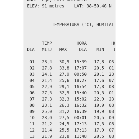
ELEV: 91 metres    LAT: 38-50.46 N    LONG: 0
          TEMPERATURA (°C), HUMITAT (%), PLUJ
                                             
      TEMP          HORA          HORA   MAX 
DIA   MITJ   MAX     DIA    MIN    DIA   HUM 
---------------------------------------------
 01   23,4   30,9  15:39   17,8  06:31    75 
 02   27,8   33,8  17:07   20,5  01:35    80 
 03   24,1   27,9  00:50   20,1  23:51    70 
 04   21,4   25,6  18:27   17,6  07:49    76 
 05   22,9   29,1  16:54   17,8  08:12    82 
 06   27,5   32,9  15:40   20,5  01:46    85 
 07   27,3   32,3  15:02   22,9  23:21    83 
 08   23,1   26,3  16:32   19,9  08:01    59 
 09   25,0   31,2  16:39   19,9  08:36    48 
 10   23,0   27,5  00:01   20,5  09:03    61 
 11   21,2   24,5  17:13   17,5  08:33    64 
 12   21,4   25,5  17:13   17,9  07:35    75 
 13   21,9   23,8  11:48   20,5  08:14    86 