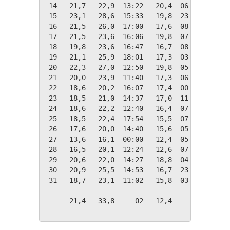
 14   21,7   22,9  13:22   20,4  06:06    86 
 15   23,1   28,6  15:33   19,8  23:48    90 
 16   21,5   26,0  17:00   17,6  08:02    81 
 17   21,5   23,6  16:06   19,8  07:01    75 
 18   19,8   23,6  16:47   16,7  08:39    52 
 19   21,1   25,9  18:01   17,3  03:48    51 
 20   22,3   27,0  12:50   19,8  05:06    73 
 21   20,0   23,9  11:40   17,3  06:15    81 
 22   18,6   20,2  16:07   17,4  00:08    91 
 23   18,5   21,0  14:37   17,0  11:24    92 
 24   18,6   22,2  12:40   16,4  07:24    89 
 25   18,5   22,4  17:54   15,5  07:52    89 
 26   17,6   20,0  14:40   15,6  05:36    90 
 27   13,6   16,1  00:00   12,4  05:43    91 
 28   16,5   20,1  12:24   12,6  07:42    91 
 29   20,6   22,0  14:27   18,8  04:52    92 
 30   20,9   25,5  14:53   16,7  23:57    87 
 31   18,7   23,1  11:02   15,8  03:03    91 
---------------------------------------------
      21,4   33,8     02   12,4     27    92 