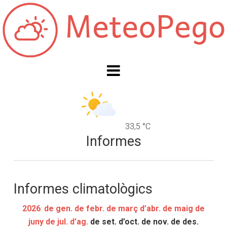
33,5 °C
Informes
Informes climatològics
2026
:
de gen.
de febr.
de març
d’abr.
de maig
de
juny
de jul.
d’ag.
de set.
d’oct.
de nov.
de des.